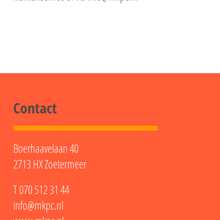
Contact
Boerhaavelaan 40
2713 HX Zoetermeer
T
070 512 31 44
info@mkpc.nl