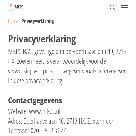
Skip
Menu
search
to
Close
Home
»
Privacyverklaring
main
Menu
content
Privacyverklaring
MKPC B.V., gevestigd aan de Boerhaavelaan 40, 2713
HX, Zoetermeer, is verantwoordelijk voor de
verwerking van persoonsgegevens zoals weergegeven
in deze privacyverklaring.
Contactgegevens
Website: www.mkpc.nl
Adres: Boerhaavelaan 40, 2713 HX, Zoetermeer
Telefoon: 070 – 512 31 44