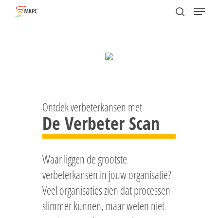
Skip
Menu
search
to
Close
main
Menu
content
Ontdek verbeterkansen met
De Verbeter Scan
Waar liggen de grootste
verbeterkansen in jouw organisatie?
Veel organisaties zien dat processen
slimmer kunnen, maar weten niet