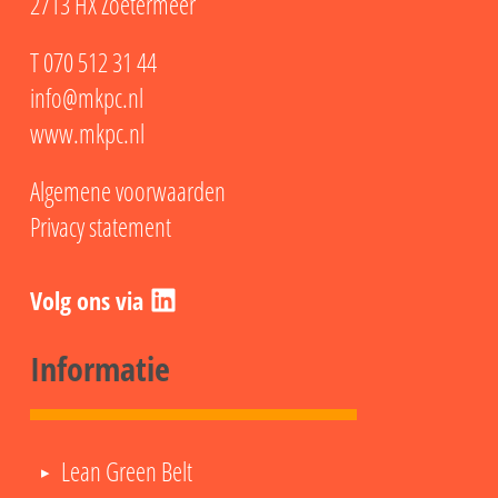
2713 HX Zoetermeer
T
070 512 31 44
info@mkpc.nl
www.mkpc.nl
Algemene voorwaarden
Privacy statement
LinkedIn
Informatie
Lean Green Belt