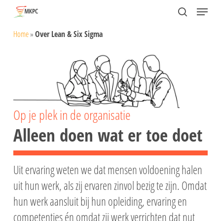
Skip
Menu
search
to
Home
»
Over Lean & Six Sigma
main
content
Op je plek in de organisatie
Alleen doen wat er toe doet
Uit ervaring weten we dat mensen voldoening halen
uit hun werk, als zij ervaren zinvol bezig te zijn. Omdat
hun werk aansluit bij hun opleiding, ervaring en
competenties én omdat zij werk verrichten dat nut