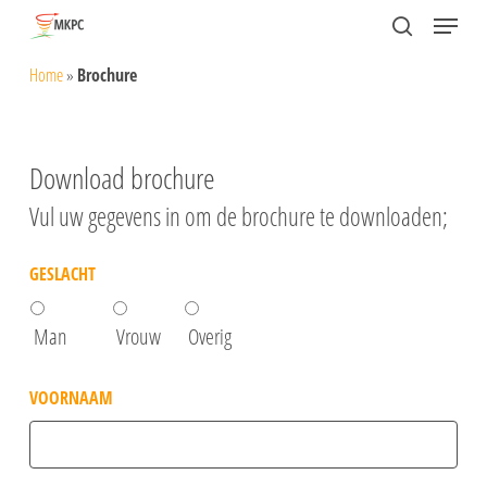
Skip
Menu
search
to
Close
Home
»
Brochure
main
Menu
content
Download brochure
Vul uw gegevens in om de brochure te downloaden;
GESLACHT
Man
Vrouw
Overig
VOORNAAM