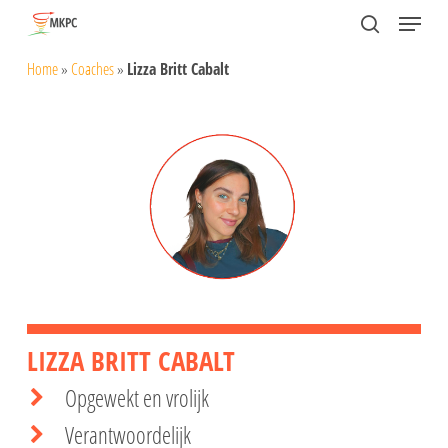
Skip
Menu
search
to
Close
Home
»
Coaches
»
Lizza Britt Cabalt
main
Menu
content
LIZZA BRITT CABALT
Opgewekt en vrolijk
Verantwoordelijk