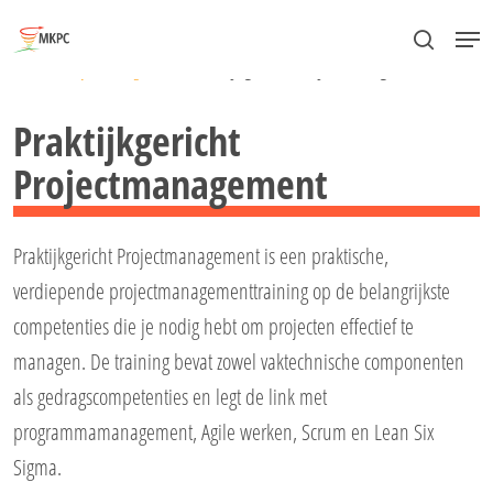
Skip
Menu
to
search
Close
Home
»
Projectmanagement
»
Praktijkgericht Projectmanagement
main
Menu
content
Praktijkgericht
Projectmanagement
Praktijkgericht Projectmanagement is een praktische,
verdiepende projectmanagementtraining op de belangrijkste
competenties die je nodig hebt om projecten effectief te
managen. De training bevat zowel vaktechnische componenten
als gedragscompetenties en legt de link met
programmamanagement, Agile werken, Scrum en Lean Six
Sigma.