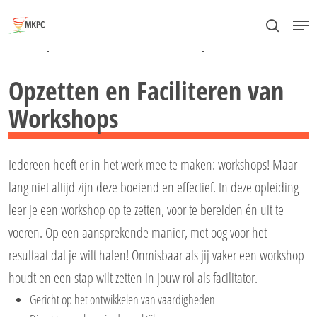
Skip
Menu
to
search
Close
Home
»
Opzetten en Faciliteren van Workshops
main
Menu
content
Opzetten en Faciliteren van
Workshops
Iedereen heeft er in het werk mee te maken: workshops! Maar
lang niet altijd zijn deze boeiend en effectief. In deze opleiding
leer je een workshop op te zetten, voor te bereiden én uit te
voeren. Op een aansprekende manier, met oog voor het
resultaat dat je wilt halen! Onmisbaar als jij vaker een workshop
houdt en een stap wilt zetten in jouw rol als facilitator.
Gericht op het ontwikkelen van vaardigheden