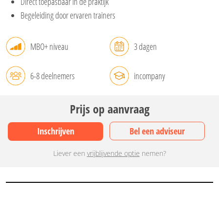
Direct toepasbaar in de praktijk
Begeleiding door ervaren trainers
MBO+ niveau
3 dagen
6-8 deelnemers
incompany
Prijs op aanvraag
Inschrijven
Bel een adviseur
Liever een
vrijblijvende optie
nemen?