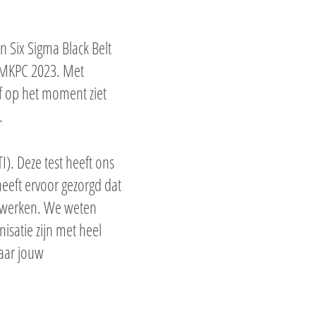
n Six Sigma Black Belt
p MKPC 2023. Met
lf op het moment ziet
.
). Deze test heeft ons
heeft ervoor gezorgd dat
nwerken. We weten
isatie zijn met heel
naar jouw