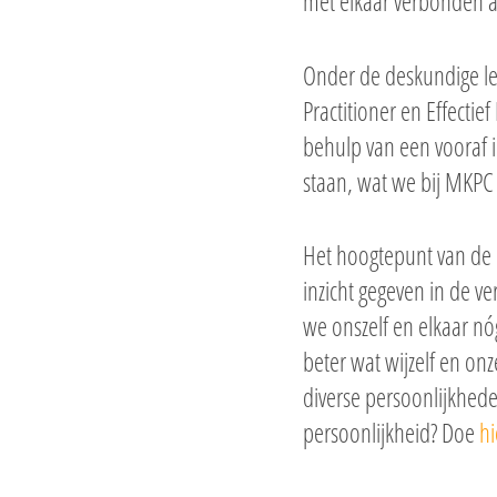
met elkaar verbonden a
Onder de deskundige le
Practitioner en Effect
behulp van een vooraf i
staan, wat we bij MKPC
Het hoogtepunt van de 
inzicht gegeven in de v
we onszelf en elkaar 
beter wat wijzelf en on
diverse persoonlijkhede
persoonlijkheid? Doe
hi