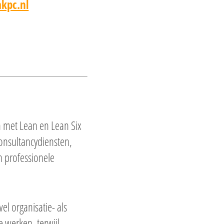
pc.nl
n met Lean en Lean Six
onsultancydiensten,
n professionele
el organisatie- als
te werken, terwijl