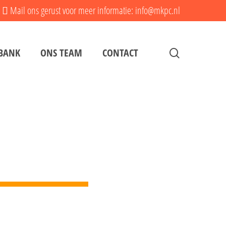
Mail ons gerust voor meer informatie: info@mkpc.nl
search
BANK
ONS TEAM
CONTACT