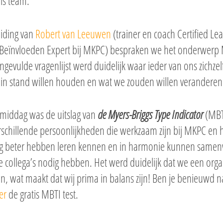
ls team.
iding van
Robert van Leeuwen
(trainer en coach Certified Lea
ief Beïnvloeden Expert bij MKPC) bespraken we het onderwer
ngevulde vragenlijst werd duidelijk waar ieder van ons zichze
 in stand willen houden en wat we zouden willen veranderen
middag was de uitslag van
de Myers-Briggs Type Indicator
(MBTI
erschillende persoonlijkheden die werkzaam zijn bij MKPC en 
nóg beter hebben leren kennen en in harmonie kunnen same
ze collega’s nodig hebben. Het werd duidelijk dat we een organ
n, wat maakt dat wij prima in balans zijn! Ben je benieuwd 
er
de gratis MBTI test.