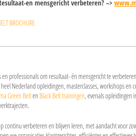
Resultaat-en mensgericht verbeteren? –>
www.mk
s en professionals om resultaat- én mensgericht te verbetere
 heel Nederland opleidingen, masterclasses, workshops en c
gma Green Belt
en
Black Belt trainingen
, evenals opleidingen i
erktrajecten.
op continu verbeteren en blijven leren, met aandacht voor zow
lpen we organisaties klantgerichter, efficiënter en effectiever 