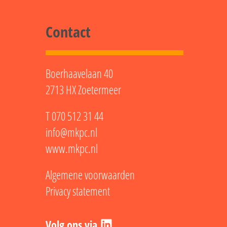
Contact
Boerhaavelaan 40
2713 HX Zoetermeer
T
070 512 31 44
info@mkpc.nl
www.mkpc.nl
Algemene voorwaarden
Privacy statement
LinkedIn