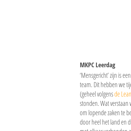
Hit enter to search or ESC to close
MKPC Leerdag
‘Mensgericht’ zijn is 
team. Dit hebben we ti
(geheel volgens
de Lea
stonden. Wat verstaan w
om lopende zaken te bes
door heel het land en d