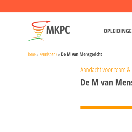
Skip
to
main
OPLEIDING
content
Home
»
Kennisbank
»
De M van Mensgericht
Aandacht voor team & 
De M van Mens