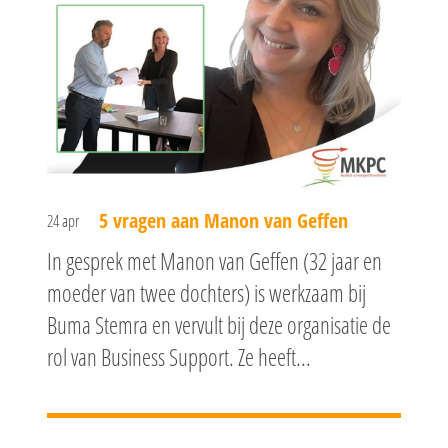
Opleidingsagenda
Examen en begeleidin
Lean
Lean Yellow Belt E-
Lean Six Sigma
5 vragen aan Manon van Geffen
24 apr
Lean Six Sigma Yell
Lean Orange Belt
Leidinggeven aan Lea
In gesprek met Manon van Geffen (32 jaar en
E-learning
Lean Green Belt
Leidinggeven aan L
Effectief beïnvloeden
moeder van twee dochters) is werkzaam bij
Lean Six Sigma Gre
Belt opleiding
Effectief beïnvloed
Buma Stemra en vervult bij deze organisatie de
Ondersteunende
Klassikale dagopl
Master Black Belt o
gedrag
vaardigheden
rol van Business Support. Ze heeft...
Klassikale dagopl
Six Sigma Green Bel
Zelfstudie
Operational Mana
Projectmanagement
Lean Six Sigma Gre
Zelfstudie
Klassikaal
Online
Belt-2-Black Belt
Praktijkgericht
Faciliteren worksho
Workshops
Online
Online
projectmanagemen
Lean Six Sigma Blac