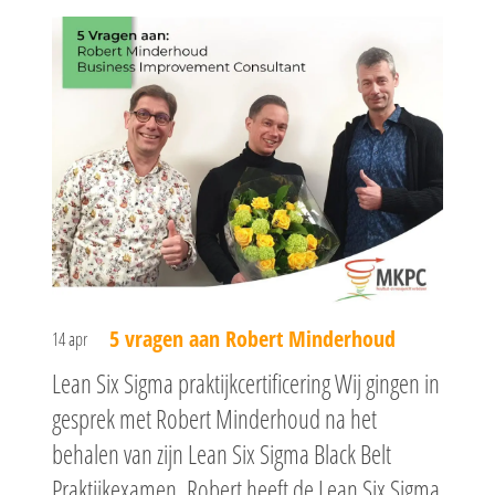
Klassikale dagopl
Masterclasses
opleiding
Zelfstudie
Klassikale dagopl
Online
Zelfstudie
Online
5 vragen aan Robert Minderhoud
14 apr
Lean Six Sigma praktijkcertificering Wij gingen in
gesprek met Robert Minderhoud na het
behalen van zijn Lean Six Sigma Black Belt
Praktijkexamen. Robert heeft de Lean Six Sigma