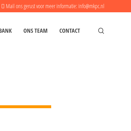
Mail ons gerust voor meer informatie: info@mkpc.nl
search
BANK
ONS TEAM
CONTACT