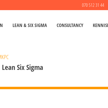
070 512 31 44
EN
LEAN & SIX SIGMA
CONSULTANCY
KENNIS
 MKPC
 Lean Six Sigma