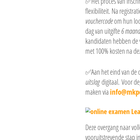
✅Het proces van inschr
flexibiliteit. Na regis
vouchercode
om hun loca
dag van uitgifte
6 maand
kandidaten hebben de 
met 100% kosten na de
✅Aan het eind van de 
uitslag
digitaal. Voor de
maken via
info@mkpc
Deze overgang naar voll
vooruitstrevende stap i