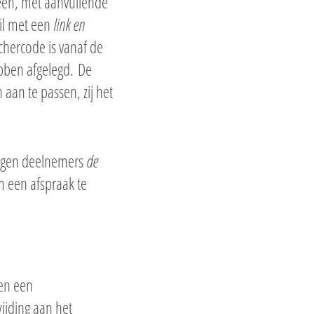
heen, met aanvullende
ail met een
link en
chercode is vanaf de
ebben afgelegd. De
aan te passen, zij het
angen deelnemers
de
m een afspraak te
een een
ijding aan het