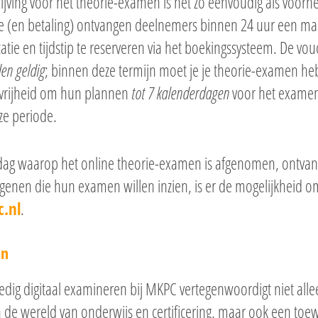
ijving voor het theorie-examen is net zo eenvoudig als voor
tratie (en betaling) ontvangen deelnemers binnen 24 uur een m
tie en tijdstip te reserveren via het boekingssysteem. De vou
en geldig
; binnen deze termijn moet je je theorie-examen h
vrijheid om hun plannen
tot 7 kalenderdagen
voor het examen 
ze periode.
dag waarop het online theorie-examen is afgenomen, ontv
genen die hun examen willen inzien, is er de mogelijkheid o
.nl
.
edig digitaal examineren bij MKPC vertegenwoordigt niet all
n de wereld van onderwijs en certificering, maar ook een toew