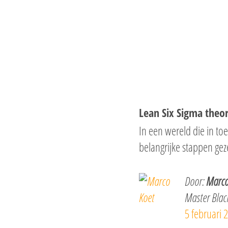
Hit enter to search or ESC to close
Lean Six Sigma theo
In een wereld die in t
belangrijke stappen ge
Door:
Marco
Master Black
5 februari 