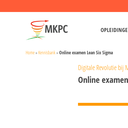
Skip
to
main
OPLEIDING
content
Home
»
Kennisbank
»
Online examen Lean Six Sigma
Digitale Revolutie bij
Online examen