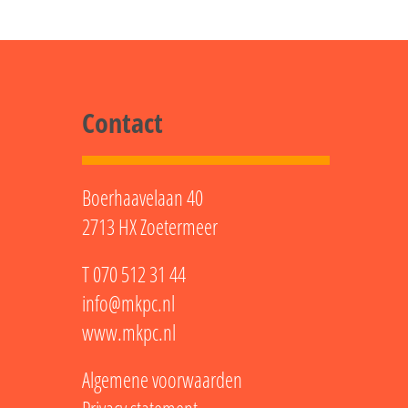
Contact
Boerhaavelaan 40
2713 HX Zoetermeer
T
070 512 31 44
info@mkpc.nl
www.mkpc.nl
Algemene voorwaarden