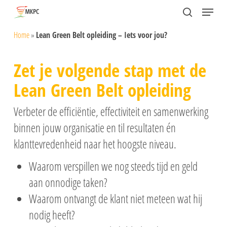
Skip
Menu
search
to
Close
Home
»
Lean Green Belt opleiding – Iets voor jou?
main
Menu
content
Zet je volgende stap met de
Lean Green Belt opleiding
Verbeter de efficiëntie, effectiviteit en samenwerking
binnen jouw organisatie en til resultaten én
klanttevredenheid naar het hoogste niveau.
Waarom verspillen we nog steeds tijd en geld
aan onnodige taken?
Waarom ontvangt de klant niet meteen wat hij
nodig heeft?