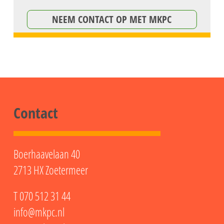
NEEM CONTACT OP MET MKPC
Contact
Boerhaavelaan 40
2713 HX Zoetermeer
T
070 512 31 44
info@mkpc.nl