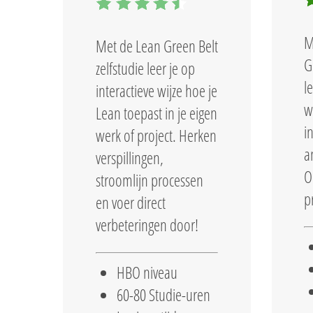
M
Met de Lean Green Belt
G
zelfstudie leer je op
l
interactieve wijze hoe je
w
Lean toepast in je eigen
i
werk of project. Herken
a
verspillingen,
O
stroomlijn processen
p
en voer direct
verbeteringen door!
HBO niveau
60-80 Studie-uren