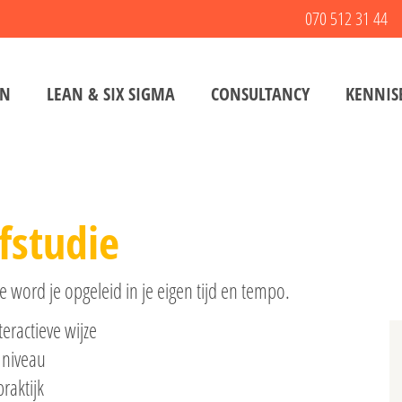
070 512 31 44
EN
LEAN & SIX SIGMA
CONSULTANCY
KENNIS
fstudie
 word je opgeleid in je eigen tijd en tempo.
eractieve wijze
 niveau
raktijk