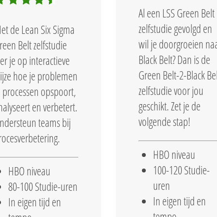
Al een LSS Green Belt
zelfstudie gevolgd en
et de Lean Six Sigma
wil je doorgroeien na
reen Belt zelfstudie
Black Belt? Dan is de
eer je op interactieve
Green Belt-2-Black Bel
ijze hoe je problemen
zelfstudie voor jou
n processen opspoort,
geschikt. Zet je de
nalyseert en verbetert.
volgende stap!
ndersteun teams bij
rocesverbetering.
HBO niveau
100-120 Studie-
HBO niveau
uren
80-100 Studie-uren
In eigen tijd en
In eigen tijd en
tempo