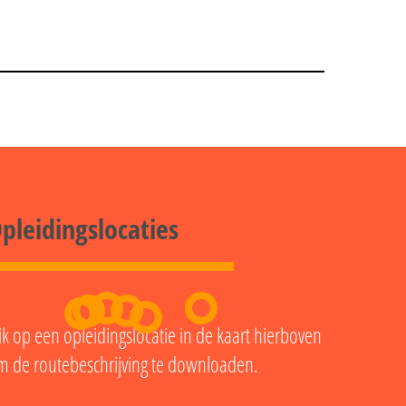
pleidingslocaties
ik op een opleidingslocatie in de kaart hierboven
m de routebeschrijving te downloaden.