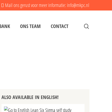
Mail ons gerust voor meer informatie: info@mkpc.nl
search
BANK
ONS TEAM
CONTACT
ALSO AVAILABLE IN ENGLISH!
Go to English Lean Six Sigma self study