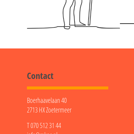
Contact
Boerhaavelaan 40
2713 HX Zoetermeer
T
070 512 31 44