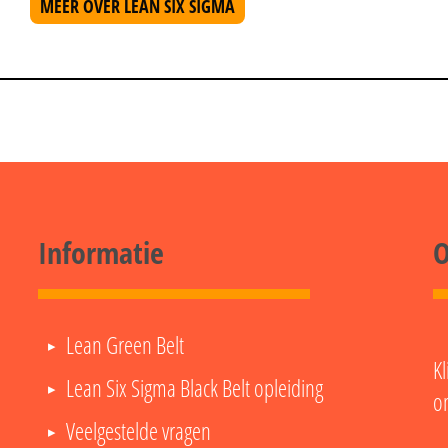
MEER OVER LEAN SIX SIGMA
Informatie
O
Lean Green Belt
Kl
Lean Six Sigma Black Belt opleiding
o
Veelgestelde vragen