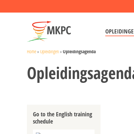
Skip
to
main
OPLEIDING
content
Home
»
Opleidingen
»
Opleidingsagenda
Opleidingsagend
Hit enter to search or ESC to close
Go to the English training
schedule