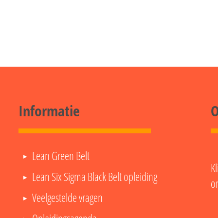
Informatie
O
Lean Green Belt
Kl
Lean Six Sigma Black Belt opleiding
o
Veelgestelde vragen