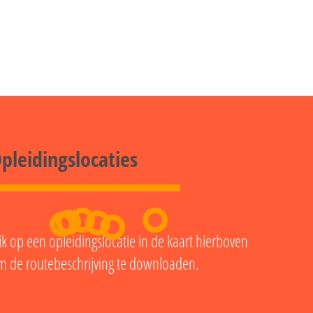
pleidingslocaties
ik op een opleidingslocatie in de kaart hierboven
m de routebeschrijving te downloaden.