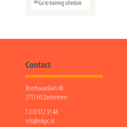
Go to training schedule
Contact
Boerhaavelaan 40
2713 HX Zoetermeer
T
070 512 31 44
info@mkpc.nl