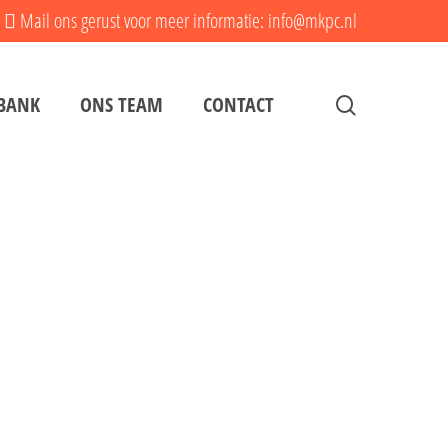
Mail ons gerust voor meer informatie: info@mkpc.nl
search
BANK
ONS TEAM
CONTACT