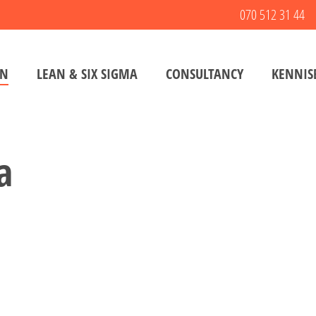
070 512 31 44
EN
LEAN & SIX SIGMA
CONSULTANCY
KENNIS
a