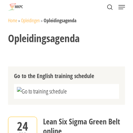
Skip
Menu
search
to
Close
Home
»
Opleidingen
»
Opleidingsagenda
main
Menu
content
Opleidingsagenda
Go to the English training schedule
Go to training schedule
Lean Six Sigma Green Belt
24
online