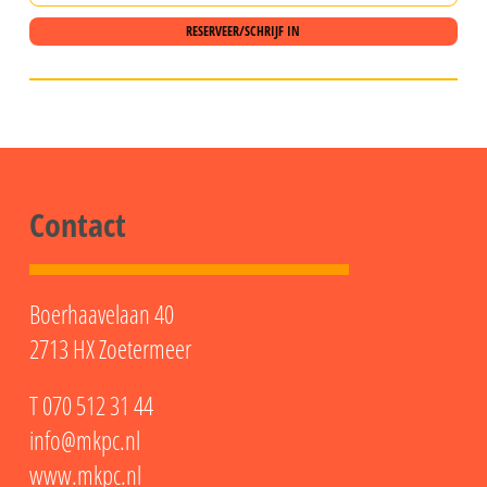
RESERVEER/SCHRIJF IN
Contact
Boerhaavelaan 40
2713 HX Zoetermeer
T
070 512 31 44
info@mkpc.nl
www.mkpc.nl