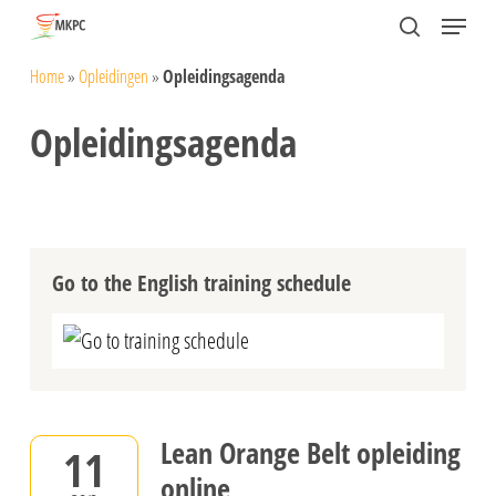
Skip
Menu
search
to
Close
Home
»
Opleidingen
»
Opleidingsagenda
main
Menu
content
Opleidingsagenda
Go to the English training schedule
Go to training schedule
Lean Orange Belt opleiding
11
online