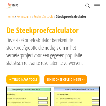
Skip
Menu
search
to
Close
Home
»
Kennisbank
»
Gratis LSS tools
»
Steekproefcalculator
main
Menu
content
De Steekproefcalculator
Deze steekproefcalculator berekent de
steekproefgrootte die nodig is om in het
verbeterproject voor een gegeven populatie
statistisch relevante resultaten te verwerven.
<< TERUG NAAR TOOLS
BEKIJK ONZE OPLEIDINGEN >>