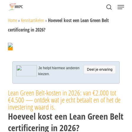
Skip
Menu
search
to
Close
Home
»
Kennisartikelen
»
Hoeveel kost een Lean Green Belt
main
Menu
certificering in 2026?
content
Je helpt hiermee anderen
Deel je ervaring
kiezen.
Lean Green Belt-kosten in 2026: van €2.000 tot
€4.500 — ontdek wat je echt betaalt en of het de
investering waard is.
Hoeveel kost een Lean Green Belt
certificering in 2026?