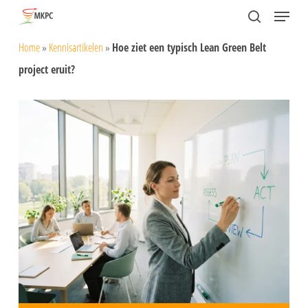
Skip
Menu
search
to
Close
Home
»
Kennisartikelen
»
Hoe ziet een typisch Lean Green Belt
main
Menu
project eruit?
content