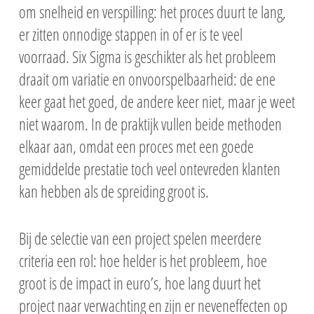
om snelheid en verspilling: het proces duurt te lang,
er zitten onnodige stappen in of er is te veel
voorraad. Six Sigma is geschikter als het probleem
draait om variatie en onvoorspelbaarheid: de ene
keer gaat het goed, de andere keer niet, maar je weet
niet waarom. In de praktijk vullen beide methoden
Opleidingsagenda
elkaar aan, omdat een proces met een goede
gemiddelde prestatie toch veel ontevreden klanten
Examen en begeleidin
kan hebben als de spreiding groot is.
Lean
Lean Yellow Belt E-
Lean Six Sigma
Bij de selectie van een project spelen meerdere
Lean Six Sigma Yell
Lean Orange Belt
Leidinggeven aan Lea
criteria een rol: hoe helder is het probleem, hoe
E-learning
Lean Green Belt
Leidinggeven aan L
Effectief beïnvloeden
groot is de impact in euro’s, hoe lang duurt het
Lean Six Sigma Gre
Belt opleiding
Effectief beïnvloed
project naar verwachting en zijn er neveneffecten op
Ondersteunende
Klassikale dagopl
Master Black Belt o