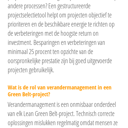
gedrag
vaardigheden
andere processen? Een gestructureerde
Klassikale dagopl
Six Sigma Green Bel
Zelfstudie
Operational Mana
Projectmanagement
projectselectietool helpt om projecten objectief te
Lean Six Sigma Gre
Zelfstudie
Klassikaal
Online
Belt-2-Black Belt
Praktijkgericht
prioriteren en de beschikbare energie te richten op
Faciliteren worksho
Workshops
Online
Online
projectmanagemen
de verbeteringen met de hoogste return on
Lean Six Sigma Blac
Klassikale dagopl
Masterclasses
opleiding
investment. Besparingen en verbeteringen van
Zelfstudie
Klassikale dagopl
minimaal 25 procent ten opzichte van de
Online
oorspronkelijke prestatie zijn bij goed uitgevoerde
Zelfstudie
projecten gebruikelijk.
Online
Wat is de rol van verandermanagement in een
Green Belt-project?
Verandermanagement is een onmisbaar onderdeel
van elk Lean Green Belt-project. Technisch correcte
oplossingen mislukken regelmatig omdat mensen ze