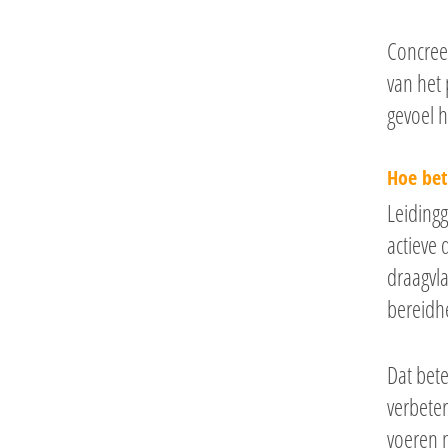
Concreet
van het 
gevoel 
Hoe bet
Leidingg
actieve 
draagvl
bereidh
Dat bete
verbeter
voeren n