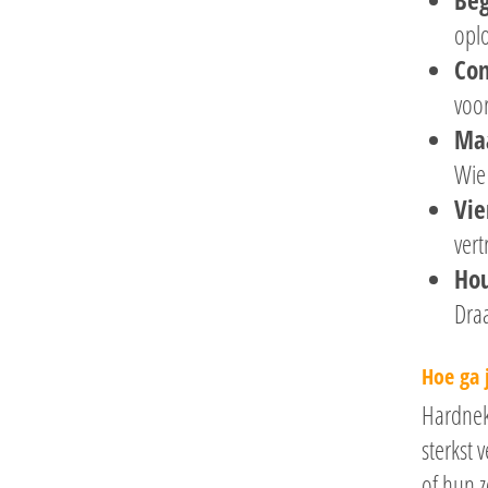
Beg
oplo
Co
voor
Ma
Wie 
Vie
ver
Hou
Draa
Hoe ga 
Hardnek
sterkst 
of hun z