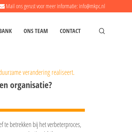
Mail ons gerust voor meer informatie: info@mkpc.nl
search
BANK
ONS TEAM
CONTACT
uurzame verandering realiseert.
en organisatie?
f te betrekken bij het verbeterproces,