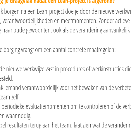
g je draagvlak nadat een Lean-project is afgerond?
k borgen na een Lean-project doe je door de nieuwe werkwijz
s, verantwoordelijkheden en meetmomenten. Zonder actieve b
rug naar oude gewoonten, ook als de verandering aanvankelij
ve borging vraagt om een aantal concrete maatregelen:
de nieuwe werkwijze vast in procedures of werkinstructies 
steld.
k iemand verantwoordelijk voor het bewaken van de verbeter
team zelf.
n periodieke evaluatiemomenten om te controleren of de ver
en waar nodig.
el resultaten terug aan het team: laat zien wat de veranderin