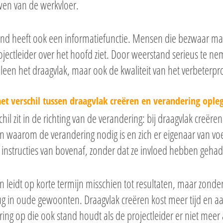
wen van de werkvloer.
d heeft ook een informatiefunctie. Mensen die bezwaar make
rojectleider over het hoofd ziet. Door weerstand serieus te ne
alleen het draagvlak, maar ook de kwaliteit van het verbeterproj
het verschil tussen draagvlak creëren en verandering ople
chil zit in de richting van de verandering: bij draagvlak cr
n waarom de verandering nodig is en zich er eigenaar van vo
nstructies van bovenaf, zonder dat ze invloed hebben gehad 
 leidt op korte termijn misschien tot resultaten, maar zonder
ug in oude gewoonten. Draagvlak creëren kost meer tijd en 
ing op die ook stand houdt als de projectleider er niet meer a