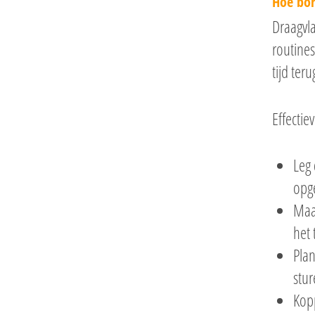
Hoe bor
Draagvla
routine
tijd te
Effectie
Leg 
opge
Maa
het 
Pla
stur
Kopp