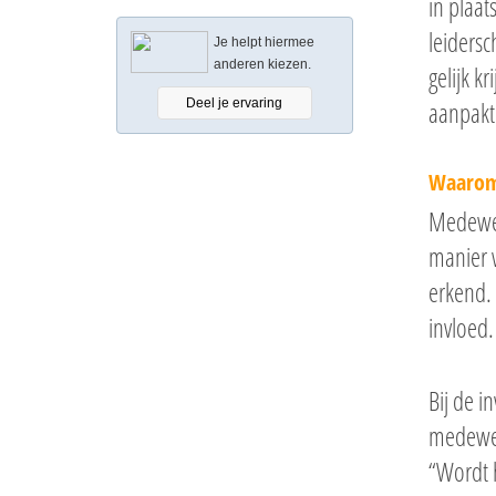
in plaat
leidersc
Je helpt hiermee
anderen kiezen.
gelijk k
Deel je ervaring
aanpakt
Waarom 
Medewer
manier v
erkend. 
invloed.
Bij de i
medewerk
Hit enter to search or ESC to close
“Wordt h