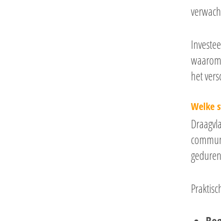
verwacht
Investee
waarom 
het vers
Welke s
Draagvl
communic
gedurend
Praktisc