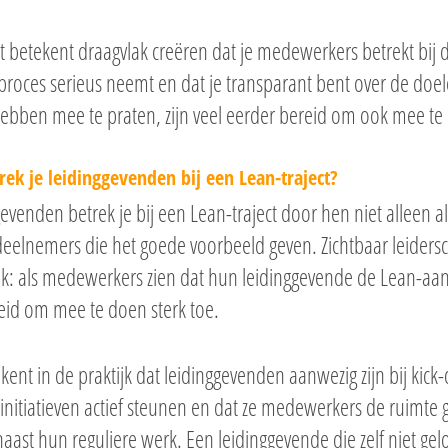
 betekent draagvlak creëren dat je medewerkers betrekt bij 
proces serieus neemt en dat je transparant bent over de do
hebben mee te praten, zijn veel eerder bereid om ook mee te
rek je leidinggevenden bij een Lean-traject?
evenden betrek je bij een Lean-traject door hen niet alleen a
deelnemers die het goede voorbeeld geven. Zichtbaar leiders
ak: als medewerkers zien dat hun leidinggevende de Lean-aa
eid om mee te doen sterk toe.
kent in de praktijk dat leidinggevenden aanwezig zijn bij kick-o
initiatieven actief steunen en dat ze medewerkers de ruimte 
aast hun reguliere werk. Een leidinggevende die zelf niet ge