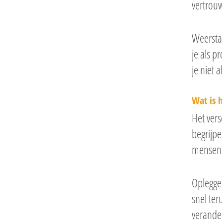
vertrou
Weerstan
je als p
je niet 
Wat is 
Het vers
begrijpe
mensen i
Opleggen
snel ter
verander