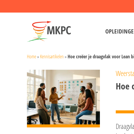
Skip
to
main
OPLEIDING
content
Home
»
Kennisartikelen
»
Hoe creëer je draagvlak voor Lean b
Weersta
Hoe c
Draagvla