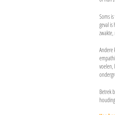
Soms is
geval is
zwakte,
Andere k
empathi
voelen, 
ondergro
Betrek 
houding