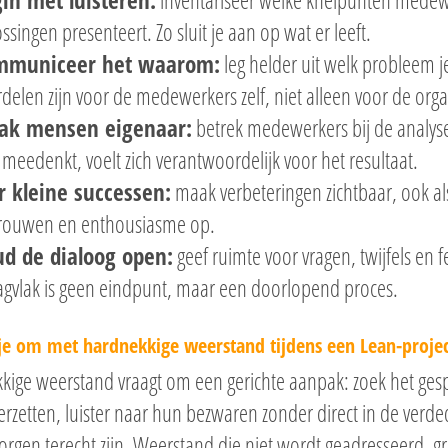
in met luisteren:
inventariseer welke knelpunten medewer
ssingen presenteert. Zo sluit je aan op wat er leeft.
mmuniceer het waarom:
leg helder uit welk probleem j
delen zijn voor de medewerkers zelf, niet alleen voor de orga
ak mensen eigenaar:
betrek medewerkers bij de analys
meedenkt, voelt zich verantwoordelijk voor het resultaat.
r kleine successen:
maak verbeteringen zichtbaar, ook al
trouwen en enthousiasme op.
d de dialoog open:
geef ruimte voor vragen, twijfels en 
gvlak is geen eindpunt, maar een doorlopend proces.
je om met hardnekkige weerstand tijdens een Lean-projec
kige weerstand vraagt om een gerichte aanpak: zoek het ges
verzetten, luister naar hun bezwaren zonder direct in de ver
orgen terecht zijn. Weerstand die niet wordt geadresseerd, gr