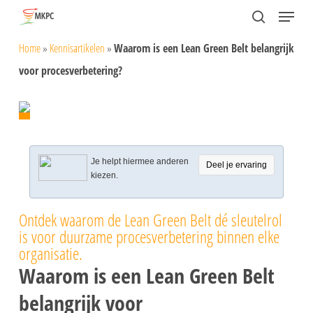
Skip
Menu
search
to
Close
Home
»
Kennisartikelen
»
Waarom is een Lean Green Belt belangrijk
main
Menu
voor procesverbetering?
content
Je helpt hiermee anderen
Deel je ervaring
kiezen.
Ontdek waarom de Lean Green Belt dé sleutelrol
is voor duurzame procesverbetering binnen elke
organisatie.
Waarom is een Lean Green Belt
belangrijk voor