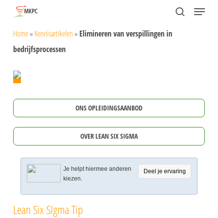
Skip
Menu
search
to
Close
Home
»
Kennisartikelen
»
Elimineren van verspillingen in
main
Menu
bedrijfsprocessen
content
ONS OPLEIDINGSAANBOD
OVER LEAN SIX SIGMA
Je helpt hiermee anderen
Deel je ervaring
kiezen.
Lean Six SIgma Tip