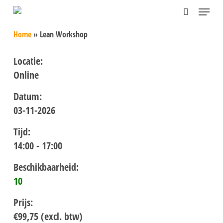
Skip
Menu
search
to
Home
»
Lean Workshop
main
content
Locatie:
Online
Datum:
03-11-2026
Tijd:
14:00 - 17:00
Beschikbaarheid:
10
Prijs:
€99,75 (excl. btw)