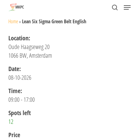
Skip
Menu
search
to
Close
Home
»
Lean Six Sigma Green Belt English
main
Menu
content
Location:
Oude Haagseweg 20
1066 BW, Amsterdam
Date:
08-10-2026
Time:
09:00 - 17:00
Spots left
12
Price