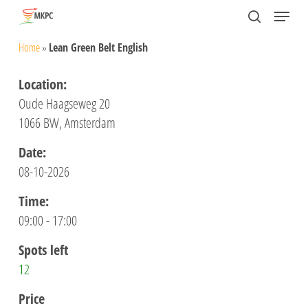
Skip
Menu
search
to
Close
Home
»
Lean Green Belt English
main
Menu
content
Location:
Oude Haagseweg 20
1066 BW, Amsterdam
Date:
08-10-2026
Time:
09:00 - 17:00
Spots left
12
Price