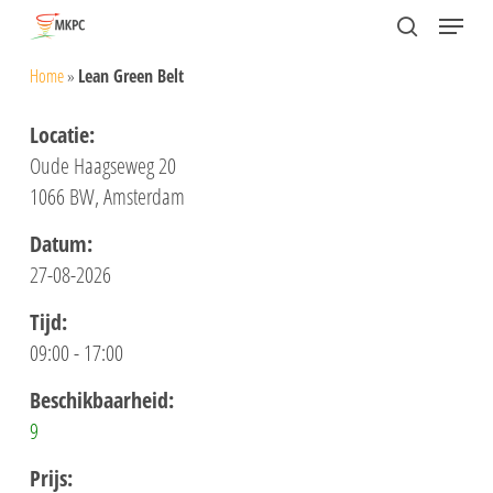
Skip
Menu
search
to
Close
Home
»
Lean Green Belt
main
Menu
content
Locatie:
Oude Haagseweg 20
1066 BW, Amsterdam
Datum:
27-08-2026
Tijd:
09:00 - 17:00
Beschikbaarheid:
9
Prijs: