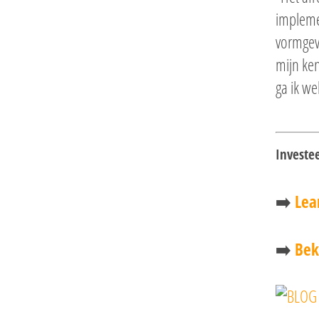
implemen
vormgeve
mijn ke
ga ik we
Investe
➡️
Lea
➡️
Bek