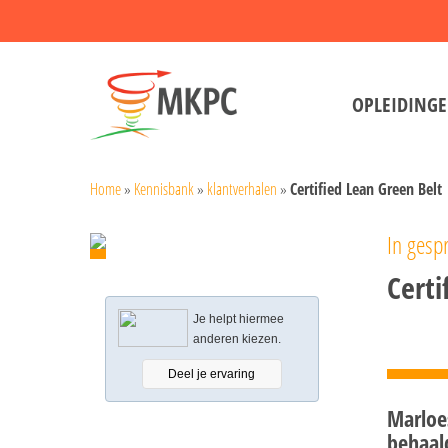
Skip
to
main
OPLEIDING
content
Home
»
Kennisbank
»
klantverhalen
»
Certified Lean Green Belt
In gesp
Certi
Je helpt hiermee
anderen kiezen.
Deel je ervaring
Marloes
behaal