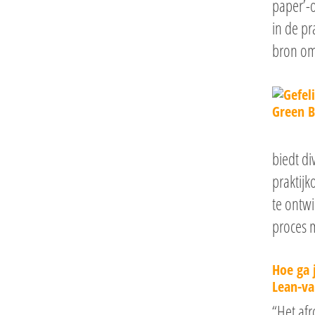
paper’-o
in de p
bron om 
biedt di
praktijk
te ontw
proces m
Hoe ga 
Lean-va
“Het afr