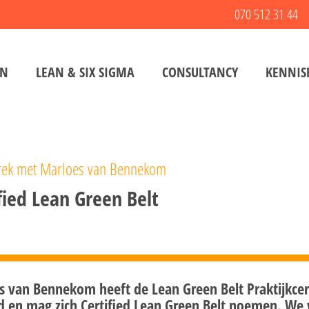
070 512 31 44
EN
LEAN & SIX SIGMA
CONSULTANCY
KENNIS
rek met Marloes van Bennekom
fied Lean Green Belt
 van Bennekom heeft de Lean Green Belt Praktijkcerti
d en mag zich Certified Lean Green Belt noemen. We 