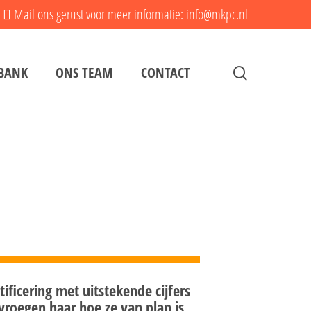
Mail ons gerust voor meer informatie: info@mkpc.nl
search
BANK
ONS TEAM
CONTACT
ficering met uitstekende cijfers
vroegen haar hoe ze van plan is