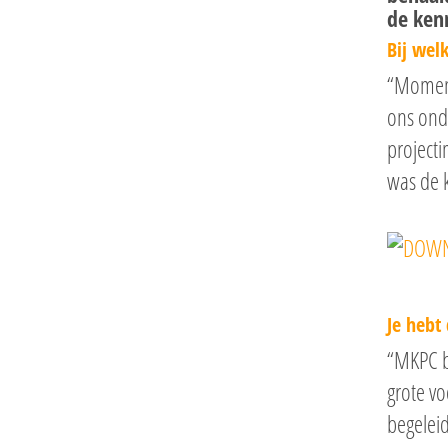
de kenn
Bij welk
Hit enter to search or ESC to close
“Moment
ons ond
projecti
was de 
Je hebt
“MKPC b
grote vo
begeleid