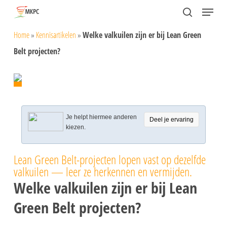
Skip
Menu
search
to
Close
Home
»
Kennisartikelen
»
Welke valkuilen zijn er bij Lean Green
main
Menu
Belt projecten?
content
Je helpt hiermee anderen
Deel je ervaring
kiezen.
Lean Green Belt-projecten lopen vast op dezelfde
valkuilen — leer ze herkennen en vermijden.
Welke valkuilen zijn er bij Lean
Green Belt projecten?