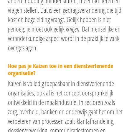
andere houding: minder sturen, meer faciliteren en
vragen stellen. Dat is een gedragsverandering die tijd
kost en begeleiding vraagt. Gelijk hebben is niet
genoeg; je moet ook gelijk
krijgen
. Dat menselijke en
veranderkundige aspect wordt in de praktijk te vaak
overgeslagen.
Hoe pas je Kaizen toe in een dienstverlenende
organisatie?
Opleidingsagenda
Kaizen is volledig toepasbaar in dienstverlenende
Examen en begeleidin
organisaties, ook al is het concept oorspronkelijk
Lean
ontwikkeld in de maakindustrie. In sectoren zoals
Lean Yellow Belt E-
Lean Six Sigma
zorg, overheid, banken en onderwijs gaat het om het
Lean Six Sigma Yell
Lean Orange Belt
Leidinggeven aan Lea
verbeteren van processen zoals klantafhandeling,
E-learning
dossierverwerking, communicatiestromen en
Lean Green Belt
Leidinggeven aan L
Effectief beïnvloeden