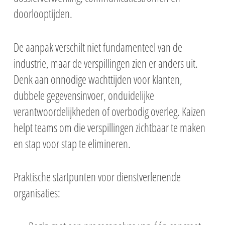
Lean Six Sigma Gre
doorlooptijden.
Belt opleiding
Effectief beïnvloed
Ondersteunende
Klassikale dagopl
Master Black Belt o
gedrag
vaardigheden
Klassikale dagopl
Six Sigma Green Bel
Zelfstudie
Operational Mana
De aanpak verschilt niet fundamenteel van de
Projectmanagement
Lean Six Sigma Gre
Zelfstudie
Klassikaal
Online
industrie, maar de verspillingen zien er anders uit.
Belt-2-Black Belt
Praktijkgericht
Faciliteren worksho
Workshops
Online
Online
projectmanagemen
Denk aan onnodige wachttijden voor klanten,
Lean Six Sigma Blac
Klassikale dagopl
Masterclasses
opleiding
dubbele gegevensinvoer, onduidelijke
Zelfstudie
Klassikale dagopl
verantwoordelijkheden of overbodig overleg. Kaizen
Online
helpt teams om die verspillingen zichtbaar te maken
Zelfstudie
en stap voor stap te elimineren.
Online
Praktische startpunten voor dienstverlenende
organisaties: