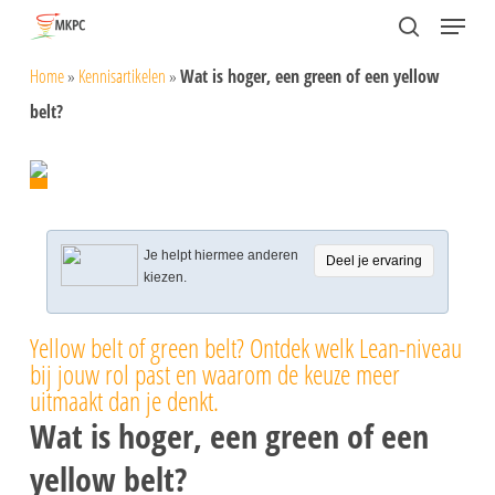
Skip
Menu
search
to
Close
Home
»
Kennisartikelen
»
Wat is hoger, een green of een yellow
main
Menu
belt?
content
Je helpt hiermee anderen
Deel je ervaring
kiezen.
Yellow belt of green belt? Ontdek welk Lean-niveau
bij jouw rol past en waarom de keuze meer
uitmaakt dan je denkt.
Wat is hoger, een green of een
yellow belt?