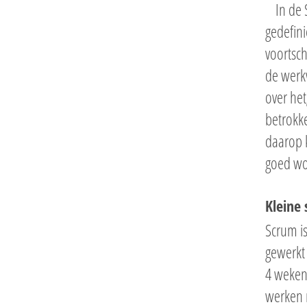
In de 
gedefini
voortsch
de werkw
over het
betrokke
daarop k
goed wo
Kleine
Scrum i
gewerkt 
4 weken
werken 