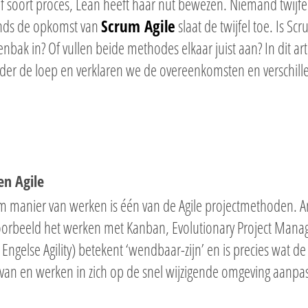
of soort proces, Lean heeft haar nut bewezen. Niemand twij
nds de opkomst van
Scrum Agile
slaat de twijfel toe. Is S
enbak in? Of vullen beide methodes elkaar juist aan? In dit ar
der de loep en verklaren we de overeenkomsten en verschil
en Agile
m manier van werken is één van de Agile projectmethoden. A
jvoorbeeld het werken met Kanban, Evolutionary Project Man
 Engelse Agility) betekent ‘wendbaar-zijn’ en is precies wat 
 van en werken in zich op de snel wijzigende omgeving aanp