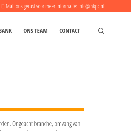
Mail ons gerust voor meer informatie: info@mkpc.nl
search
BANK
ONS TEAM
CONTACT
worden. Ongeacht branche, omvang van