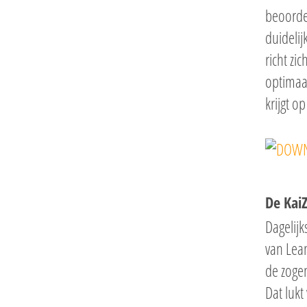
beoorde
duidelij
richt zi
optimaa
krijgt o
De Kai
Dagelijk
van Lea
de zog
Dat lukt