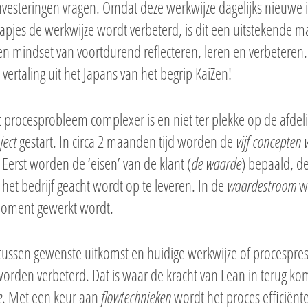
nvesteringen vragen. Omdat deze werkwijze dagelijks nieuwe in
tapjes de werkwijze wordt verbeterd, is dit een uitstekende m
en mindset van voortdurend reflecteren, leren en verbeteren
 vertaling uit het Japans van het begrip KaiZen!
t procesprobleem complexer is en niet ter plekke op de afde
ject
gestart. In circa 2 maanden tijd worden de
vijf concepten 
Eerst worden de ‘eisen’ van de klant (
de waarde
) bepaald, d
het bedrijf geacht wordt op te leveren. In de
waardestroom
wo
moment gewerkt wordt.
tussen gewenste uitkomst en huidige werkwijze of procesprest
orden verbeterd. Dat is waar de kracht van Lean in terug ko
e
. Met een keur aan
flowtechnieken
wordt het proces efficiënt