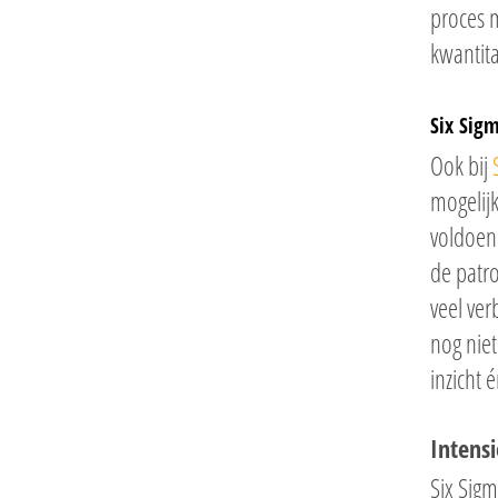
proces 
kwantita
Six Sig
Ook bij
mogelij
voldoen
de patro
veel ver
nog niet
inzicht 
Intensi
Six Sigm