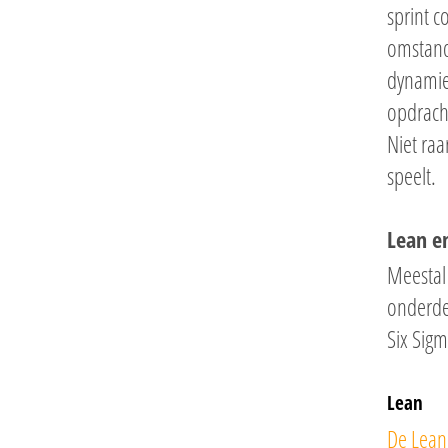
sprint c
omstand
dynamie
opdracht
Niet raa
speelt.
Lean e
Meestal
onderdel
Six Sig
Lean
De Lea