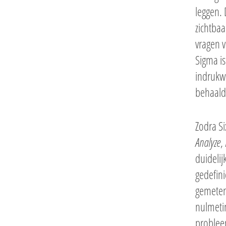
leggen. 
zichtbaa
vragen v
Sigma i
indrukw
behaald
Zodra S
Analyze
,
duidelij
gedefini
gemeten
nulmeti
probleem