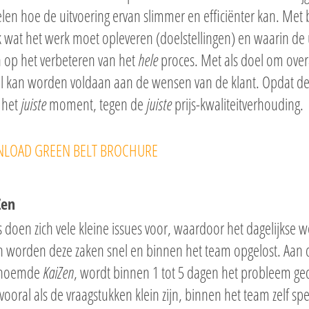
len hoe de uitvoering ervan slimmer en efficiënter kan. Met
k wat het werk moet opleveren (doelstellingen) en waarin de 
ch op het verbeteren van het
hele
proces. Met als doel om overa
l kan worden voldaan aan de wensen van de klant. Opdat de
p het
juiste
moment, tegen de
juiste
prijs-kwaliteitverhouding.
Zen
s doen zich vele kleine issues voor, waardoor het dagelijkse 
n worden deze zaken snel en binnen het team opgelost. Aan
enoemde
KaiZen
, wordt binnen 1 tot 5 dagen het probleem ged
 vooral als de vraagstukken klein zijn, binnen het team zelf sp