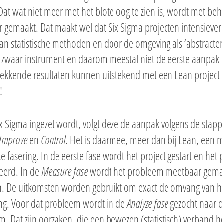
Dat wat niet meer met het blote oog te zien is, wordt met beh
r gemaakt. Dat maakt wel dat Six Sigma projecten intensiever
an statistische methoden en door de omgeving als ‘abstracte
s zwaar instrument en daarom meestal niet de eerste aanpak 
ekkende resultaten kunnen uitstekend met een Lean project 
!
ix Sigma ingezet wordt, volgt deze de aanpak volgens de sta
Improve
en
Control
. Het is daarmee, meer dan bij Lean, een 
ke fasering. In de eerste fase wordt het project gestart en 
eerd. In de
Measure fase
wordt het probleem meetbaar gemaa
. De uitkomsten worden gebruikt om exact de omvang van het
ng. Voor dat probleem wordt in de
Analyze fase
gezocht naar 
. Dat zijn oorzaken, die een bewezen (statistisch) verband