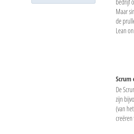
bedrijf 
Maar si
de prull
Lean on
Scrum 
De Scru
zijn bi
(van het
creëren
Hit enter to search or ESC to close