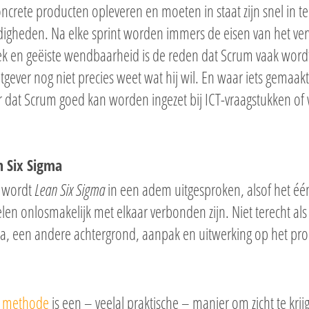
oncrete producten opleveren en moeten in staat zijn snel in 
igheden. Na elke sprint worden immers de eisen van het verw
k en geëiste wendbaarheid is de reden dat Scrum vaak wordt
gever nog niet precies weet wat hij wil. En waar iets gemaakt
r dat Scrum goed kan worden ingezet bij ICT-vraagstukken of 
n Six Sigma
 wordt
Lean Six Sigma
in een adem uitgesproken, alsof het éé
en onlosmakelijk met elkaar verbonden zijn. Niet terecht al
ma, een andere achtergrond, aanpak en uitwerking op het pr
n methode
is een – veelal praktische – manier om zicht te kri