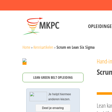
Skip
to
main
OPLEIDING
content
Home
»
Kennisartikelen
»
Scrum en Lean Six Sigma
Hand-in
Scru
LEAN GREEN BELT OPLEIDING
Je helpt hiermee
anderen kiezen.
Lean ka
Deel je ervaring