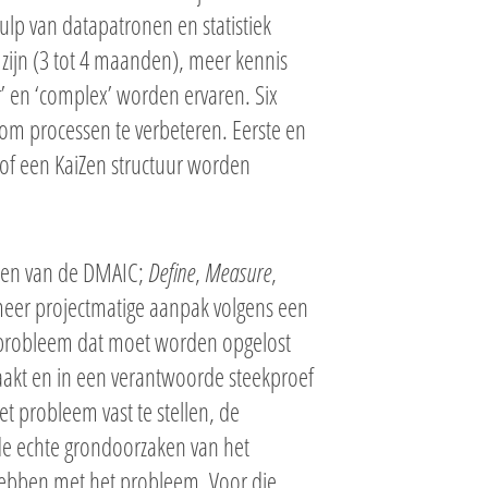
ulp van datapatronen en statistiek
 zijn (3 tot 4 maanden), meer kennis
r’ en ‘complex’ worden ervaren. Six
om processen te verbeteren. Eerste en
of een KaiZen structuur worden
ppen van de DMAIC;
Define
,
Measure
,
meer projectmatige aanpak volgens een
het probleem dat moet worden opgelost
kt en in een verantwoorde steekproef
 probleem vast te stellen, de
de echte grondoorzaken van het
 hebben met het probleem. Voor die