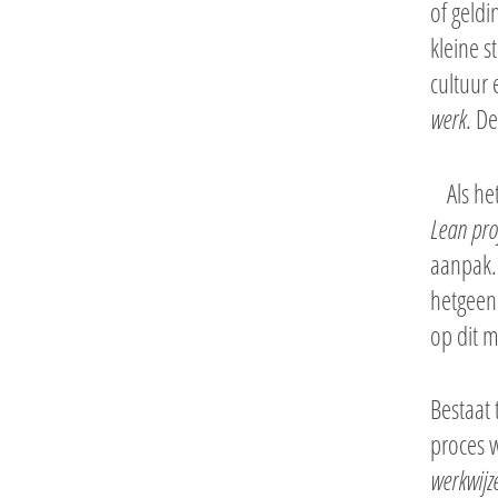
of geldi
kleine s
cultuur 
werk
. De
Als he
Lean pro
aanpak. 
hetgeen 
op dit 
Bestaat 
proces w
werkwijz