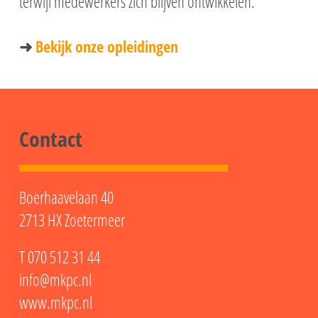
terwijl medewerkers zich blijven ontwikkelen.
➜
Bekijk onze opleidingen
Contact
Boerhaavelaan 40
2713 HX Zoetermeer
T
070 512 31 44
info@mkpc.nl
www.mkpc.nl