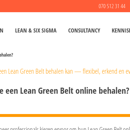
070 512 31 44
EN
LEAN & SIX SIGMA
CONSULTANCY
KENNIS
behalen?
een Lean Green Belt behalen kan — flexibel, erkend en ev
e een Lean Green Belt online behalen?
eer professionals kiezen ervoor om hun Lean Green Belt onlin