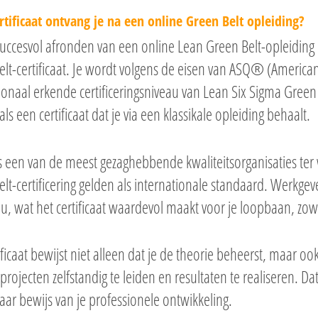
rtificaat ontvang je na een online Green Belt opleiding?
uccesvol afronden van een online Lean Green Belt-opleiding 
lt-certificaat. Je wordt volgens de eisen van ASQ® (American 
ionaal erkende certificeringsniveau van Lean Six Sigma Green Be
ls een certificaat dat je via een klassikale opleiding behaalt.
een van de meest gezaghebbende kwaliteitsorganisaties ter we
lt-certificering gelden als internationale standaard. Werkg
au, wat het certificaat waardevol maakt voor je loopbaan, zow
ificaat bewijst niet alleen dat je de theorie beheerst, maar oo
projecten zelfstandig te leiden en resultaten te realiseren. D
ar bewijs van je professionele ontwikkeling.