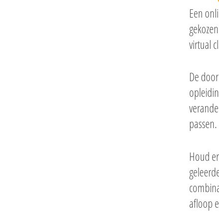
Een onli
gekozen 
virtual 
De door
opleidi
verander
passen.
Houd er
geleerde
combinat
afloop e