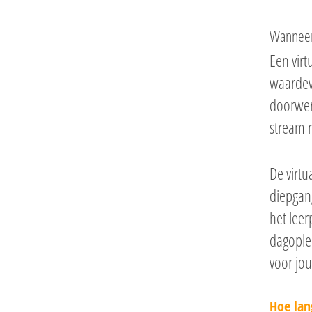
Wanneer 
Een virt
waardevo
doorwerk
stream 
De virtu
diepgang
het leer
dagople
voor jo
Hoe lan