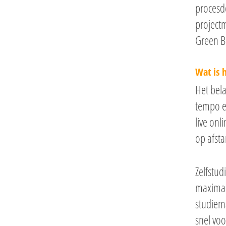
procesd
project
Green Be
Wat is h
Het bela
tempo en
live onl
op afsta
Zelfstud
maximale
studiema
snel voo