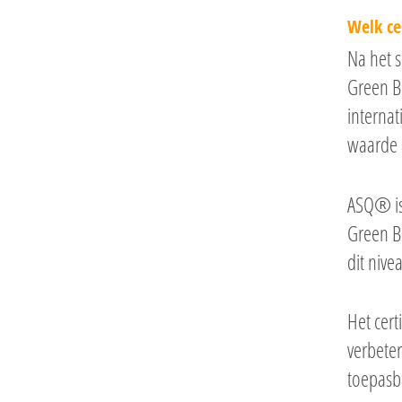
Welk ce
Na het s
Green Be
internat
waarde a
ASQ® is 
Green Be
dit nive
Het cert
verbeter
toepasba