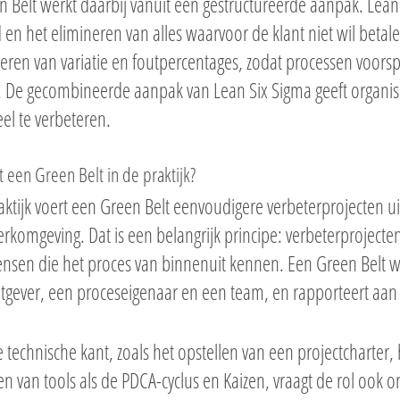
 Belt werkt daarbij vanuit een gestructureerde aanpak. Lean 
 en het elimineren van alles waarvoor de klant niet wil betal
eren van variatie en foutpercentages, zodat processen voor
 De gecombineerde aanpak van Lean Six Sigma geeft organisa
eel te verbeteren.
 een Green Belt in de praktijk?
aktijk voert een Green Belt eenvoudigere verbeterprojecten ui
rkomgeving. Dat is een belangrijk principe: verbeterprojecte
nsen die het proces van binnenuit kennen. Een Green Belt 
tgever, een proceseigenaar en een team, en rapporteert aan
 technische kant, zoals het opstellen van een projectcharter,
n van tools als de PDCA-cyclus en Kaizen, vraagt de rol ook