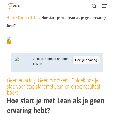
Skip
Menu
search
to
Close
Home
»
Kennisartikelen
»
Hoe start je met Lean als je geen ervaring
main
Menu
hebt?
content
Je helpt hiermee anderen
Deel je ervaring
kiezen.
Geen ervaring? Geen probleem. Ontdek hoe je
stap voor stap start met Lean en direct resultaat
boekt.
Hoe start je met Lean als je geen
ervaring hebt?