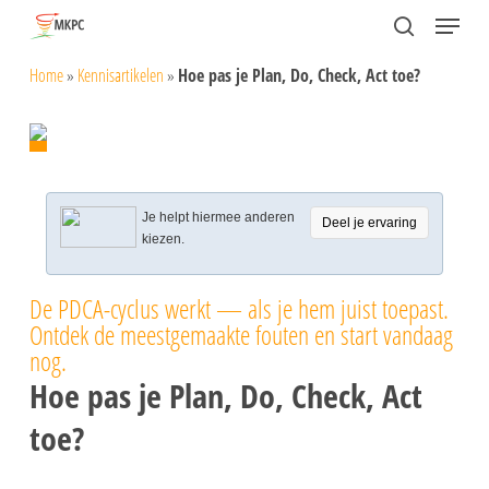
Skip
Menu
search
to
Close
Home
»
Kennisartikelen
»
Hoe pas je Plan, Do, Check, Act toe?
main
Menu
content
Je helpt hiermee anderen
Deel je ervaring
kiezen.
De PDCA-cyclus werkt — als je hem juist toepast.
Ontdek de meestgemaakte fouten en start vandaag
nog.
Hoe pas je Plan, Do, Check, Act
toe?