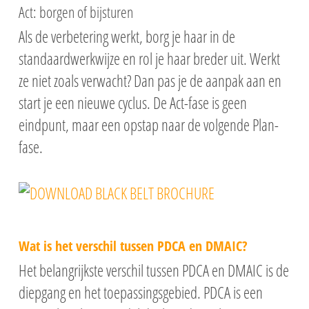
Act: borgen of bijsturen
Als de verbetering werkt, borg je haar in de
standaardwerkwijze en rol je haar breder uit. Werkt
ze niet zoals verwacht? Dan pas je de aanpak aan en
start je een nieuwe cyclus. De Act-fase is geen
eindpunt, maar een opstap naar de volgende Plan-
fase.
Opleidingsagenda
Examen en begeleidin
Lean
Lean Yellow Belt E-
Lean Six Sigma
Wat is het verschil tussen PDCA en DMAIC?
Lean Six Sigma Yell
Het belangrijkste verschil tussen PDCA en DMAIC is de
Lean Orange Belt
Leidinggeven aan Lea
E-learning
diepgang en het toepassingsgebied. PDCA is een
Lean Green Belt
Leidinggeven aan L
Effectief beïnvloeden
Lean Six Sigma Gre