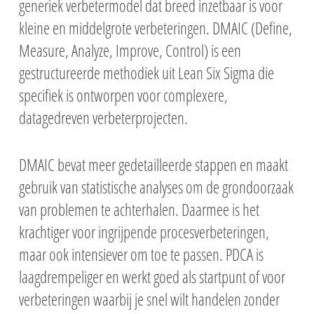
generiek verbetermodel dat breed inzetbaar is voor
Belt opleiding
Effectief beïnvloed
Ondersteunende
Klassikale dagopl
Master Black Belt o
kleine en middelgrote verbeteringen. DMAIC (Define,
gedrag
vaardigheden
Klassikale dagopl
Six Sigma Green Bel
Zelfstudie
Measure, Analyze, Improve, Control) is een
Operational Mana
Projectmanagement
Lean Six Sigma Gre
Zelfstudie
Klassikaal
Online
gestructureerde methodiek uit Lean Six Sigma die
Belt-2-Black Belt
Praktijkgericht
Faciliteren worksho
Workshops
Online
Online
specifiek is ontworpen voor complexere,
projectmanagemen
Lean Six Sigma Blac
Klassikale dagopl
Masterclasses
datagedreven verbeterprojecten.
opleiding
Zelfstudie
Klassikale dagopl
Online
DMAIC bevat meer gedetailleerde stappen en maakt
Zelfstudie
gebruik van statistische analyses om de grondoorzaak
Online
van problemen te achterhalen. Daarmee is het
krachtiger voor ingrijpende procesverbeteringen,
maar ook intensiever om toe te passen. PDCA is
laagdrempeliger en werkt goed als startpunt of voor
verbeteringen waarbij je snel wilt handelen zonder