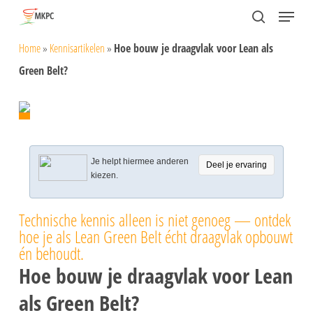
Skip
Menu
search
to
Close
Home
»
Kennisartikelen
»
Hoe bouw je draagvlak voor Lean als
main
Menu
Green Belt?
content
Je helpt hiermee anderen
Deel je ervaring
kiezen.
Technische kennis alleen is niet genoeg — ontdek
hoe je als Lean Green Belt écht draagvlak opbouwt
én behoudt.
Hoe bouw je draagvlak voor Lean
als Green Belt?