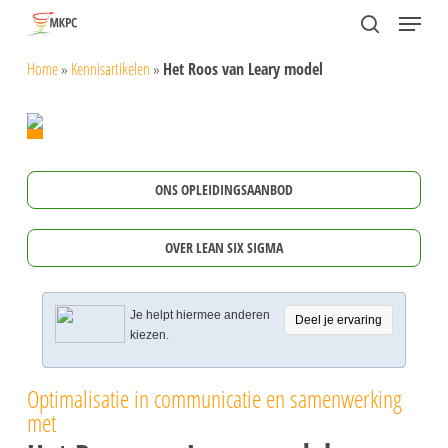
Skip
Menu
search
to
Close
Home
»
Kennisartikelen
»
Het Roos van Leary model
main
Menu
content
ONS OPLEIDINGSAANBOD
OVER LEAN SIX SIGMA
Je helpt hiermee anderen
Deel je ervaring
kiezen.
Optimalisatie in communicatie en samenwerking
met