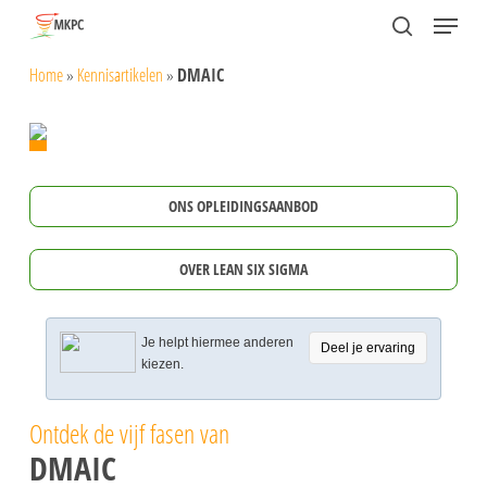
Skip
Menu
search
to
Close
Home
»
Kennisartikelen
»
DMAIC
main
Menu
content
ONS OPLEIDINGSAANBOD
OVER LEAN SIX SIGMA
Je helpt hiermee anderen
Deel je ervaring
kiezen.
Ontdek de vijf fasen van
DMAIC